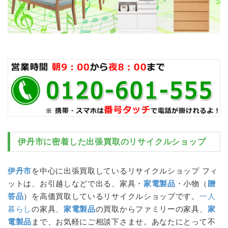
伊丹市
に密着した出張買取のリサイクルショップ
伊丹市
を中心に出張買取しているリサイクルショップ フィ
ットは、
お引越し
などで出る、家具・
家電製品
・小物（
贈
答品
）を高価買取しているリサイクルショップです。
一人
暮らし
の家具、
家電製品
の買取からファミリーの家具、
家
電製品
まで、お気軽にご相談下さませ。あなたにとって不