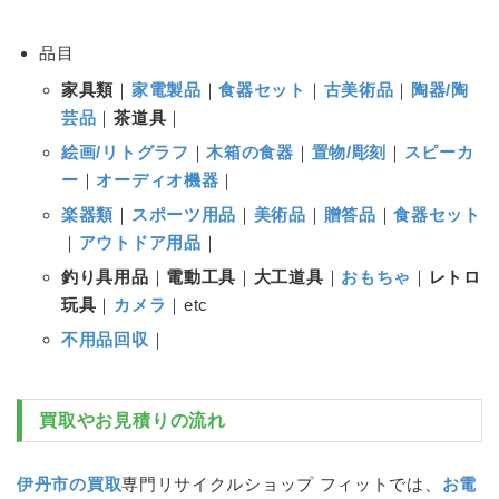
品目
家具類
｜
家電製品
｜
食器セット
｜
古美術品
｜
陶器/陶
芸品
｜
茶道具
｜
絵画/リトグラフ
｜
木箱の食器
｜
置物/彫刻
｜
スピーカ
ー
｜
オーディオ機器
｜
楽器類
｜
スポーツ用品
｜
美術品
｜
贈答品
｜
食器セット
｜
アウトドア用品
｜
釣り具用品
｜
電動工具
｜
大工道具
｜
おもちゃ
｜
レトロ
玩具
｜
カメラ
｜etc
不用品回収
｜
買取やお見積りの流れ
伊丹市の買取
専門リサイクルショップ フィットでは、
お電