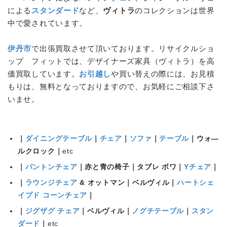
による
スタンダード
など、
ヴィトラ
のコレクションは世界
中で愛されています。
伊丹市
で出張買取させて頂いております。リサイクルショ
ップ フィットでは、デザイナーズ家具（
ヴィトラ
）を高
価買取しています。
お引越し
や買い替えの際には、お見積
もりは、無料となっておりますので、お気軽にご相談下さ
いませ。
｜
ダイニングテーブル
｜
チェア
｜
ソファ
｜
テーブル
｜ウォ―
ルクロック｜
etc
｜
パントンチェア
｜赤と青の椅子｜タブレ ボワ｜
Yチェア
｜
｜
ラウンジチェア
& オットマン｜ベルヴィル｜
ハートシェ
イプド コーンチェア
｜
｜
ジグザグ チェア
｜ベルヴィル｜
ノグチテーブル
｜
スタン
ダード
｜
etc