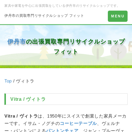
家具や家電を中心に出張買取をしている伊丹市のリサイクルショップです。
伊丹市の買取専門リサイクルショップ フィット
Toggle
MENU
navigation
伊丹市
の出張買取専門リサイクルショップ
フィット
Top
/ ヴィトラ
Vitra /
ヴィトラ
Vitra /
ヴィトラ
は、1950年にスイスで創業した家具メーカ
ーです。イサム・ノグチの
コーヒーテーブル
、ヴェルナ
ー・パントンによる
パントンチェア
、ジャン・プルーヴェ