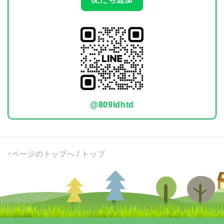
@809ldhtd
↑ページのトップへ
/
トップ