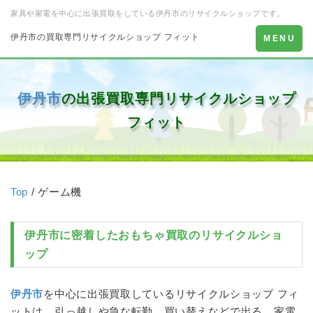
家具や家電を中心に出張買取をしている伊丹市のリサイクルショップです。
伊丹市の買取専門リサイクルショップ フィット
Toggle
MENU
navigation
伊丹市
の出張買取専門リサイクルショップ
フィット
Top
/ ゲーム機
伊丹市
に密着した
おもちゃ
買取のリサイクルショ
ップ
伊丹市
を中心に出張買取しているリサイクルショップ フィ
ットは、引っ越しや急な転勤、買い替えなどで出る、家電