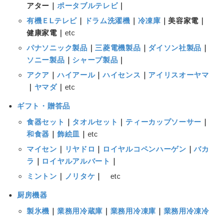
アター｜
ポータブルテレビ
｜
有機ＥLテレビ
｜
ドラム洗濯機
｜
冷凍庫
｜美容家電｜
健康家電｜
etc
パナソニック製品
｜
三菱電機製品
｜
ダイソン社製品
｜
ソニー製品
｜
シャープ製品
｜
アクア
｜
ハイアール
｜
ハイセンス
｜
アイリスオーヤマ
｜
ヤマダ
｜
etc
ギフト・贈答品
食器セット
｜
タオルセット
｜
ティーカップソーサー
｜
和食器
｜
飾絵皿
｜
etc
マイセン
｜
リヤドロ
｜
ロイヤルコペンハーゲン
｜
バカ
ラ
｜
ロイヤルアルバート
｜
ミントン
｜
ノリタケ
｜
etc
厨房機器
製氷機
｜
業務用冷蔵庫
｜
業務用冷凍庫
｜
業務用冷凍冷