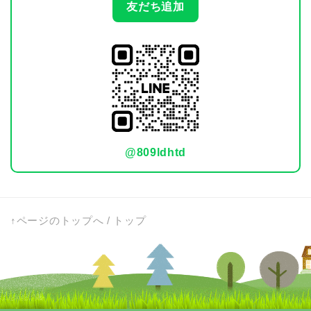
友だち追加
@809ldhtd
↑ページのトップへ
/
トップ