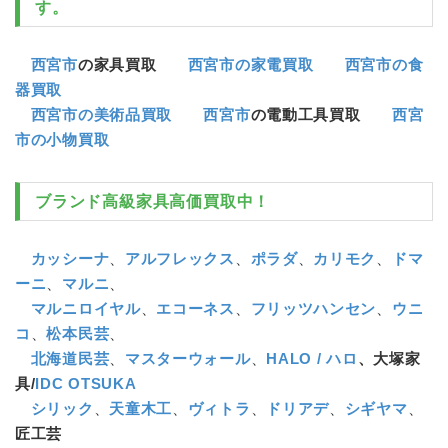
す。
西宮市
の家具買取
西宮市の家電買取
西宮市の食
器買取
西宮市の美術品買取
西宮市
の電動工具買取
西宮
市の小物買取
ブランド高級家具高価買取中！
カッシーナ
、
アルフレックス
、
ポラダ
、
カリモク
、
ドマ
ーニ
、
マルニ
、
マルニロイヤル
、
エコーネス
、
フリッツハンセン
、
ウニ
コ
、
松本民芸
、
北海道民芸
、
マスターウォール
、
HALO / ハロ
、大塚家
具/
IDC OTSUKA
シリック
、
天童木工
、
ヴィトラ
、
ドリアデ
、
シギヤマ
、
匠工芸