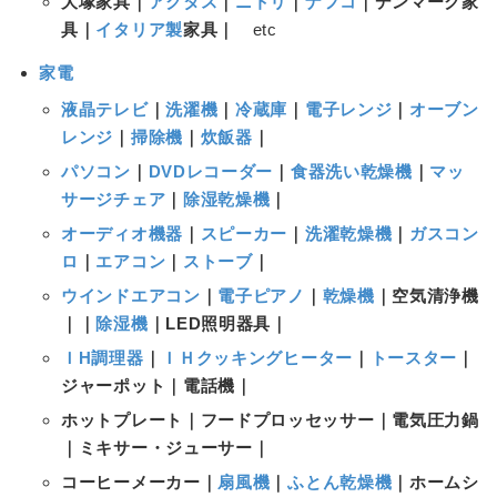
大塚家具｜
アクタス
｜
ニトリ
｜
ナフコ
｜デンマーク家
具｜
イタリア製
家具｜
etc
家電
液晶テレビ
｜
洗濯機
｜
冷蔵庫
｜
電子レンジ
｜
オーブン
レンジ
｜
掃除機
｜
炊飯器
｜
パソコン
｜
DVDレコーダー
｜
食器洗い乾燥機
｜
マッ
サージチェア
｜
除湿乾燥機
｜
オーディオ機器
｜
スピーカー
｜
洗濯乾燥機
｜
ガスコン
ロ
｜
エアコン
｜
ストーブ
｜
ウインドエアコン
｜
電子ピアノ
｜
乾燥機
｜空気清浄機
｜｜
除湿機
｜LED照明器具｜
ＩH調理器
｜
ＩＨクッキングヒーター
｜
トースター
｜
ジャーポット｜電話機｜
ホットプレート｜フードプロッセッサー｜電気圧力鍋
｜ミキサー・ジューサー｜
コーヒーメーカー｜
扇風機
｜
ふとん乾燥機
｜ホームシ