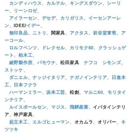
カンディハウス
、
カルテル
、
キングスダウン
、
シーリ
ー
、
リーンロゼ
、
アイラーセン
、
デセデ
、
カリガリス
、
イーセンアーレ
ン
、
IDEE/
イデー
、
無印良品
、
ニトリ
、
関家具
、
アクタス
、
岩谷堂箪笥
、
ア
ーコール
、
ロルフベンツ
、
ドレクセル
、
カリモク60
、
クラッシュゲ
ート
、
柏木工
、
綾野製作所
、
パモウナ
、
松田家具
ナフコ
シモンズ
、
ストッケ
、
ダニエル
、
ナッジイタリア
、
ナガノインテリア
、
日進木
工
、
日本フクラ
ハーマンミラー
、
浜本工芸
、
松創
、
マルニ60
、
モリタイ
ンテリア
、
ルイスポールセン
、
マジス
、
飛騨産業
、
イバタインテリ
ア
、
神戸家具
、
起立木工
、
エルゴヒューマン
、
オカムラ
、
オリバー
、
キ
ツツキ