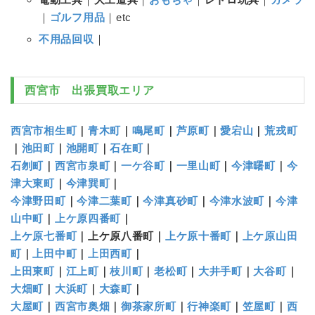
｜
ゴルフ用品
｜etc
不用品回収
｜
西宮市
出張買取エリア
西宮市相生町
｜
青木町
｜
鳴尾町
｜
芦原町
｜
愛宕山
｜
荒戎町
｜
池田町
｜
池開町
｜
石在町
｜
石刎町
｜
西宮市泉町
｜
一ケ谷町
｜
一里山町
｜
今津曙町
｜
今
津大東町
｜
今津巽町
｜
今津野田町
｜
今津二葉町
｜
今津真砂町
｜
今津水波町
｜
今津
山中町
｜
上ケ原四番町
｜
上ケ原七番町
｜上ケ原八番町｜
上ケ原十番町
｜
上ケ原山田
町
｜
上田中町
｜
上田西町
｜
上田東町
｜
江上町
｜
枝川町
｜
老松町
｜
大井手町
｜
大谷町
｜
大畑町
｜
大浜町
｜
大森町
｜
大屋町
｜
西宮市奥畑
｜
御茶家所町
｜
行神楽町
｜
笠屋町
｜
西