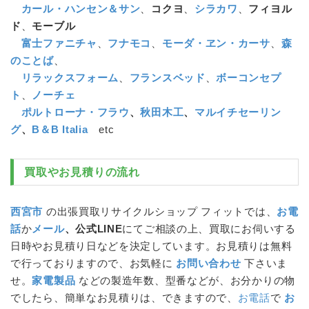
カール・ハンセン＆サン
、
コクヨ
、
シラカワ
、
フィヨル
ド
、
モーブル
富士ファニチャ
、
フナモコ
、
モーダ・ヱン・カーサ
、
森
のことば
、
リラックスフォーム
、
フランスベッド
、
ボーコンセプ
ト
、
ノーチェ
ポルトローナ・フラウ
、
秋田木工
、
マルイチセーリン
グ
、
B＆B Italia
etc
買取やお見積りの流れ
西宮市
の出張買取リサイクルショップ フィットでは、
お電
話
か
メール
、公式LINE
にてご相談の上、買取にお伺いする
日時やお見積り日などを決定しています。お見積りは無料
で行っておりますので、お気軽に
お問い合わせ
下さいま
せ。
家電製品
などの製造年数、型番などが、お分かりの物
でしたら、簡単なお見積りは、できますので、
お電話
で
お