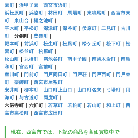
園町
｜
浜甲子園
｜
西宮市浜町
｜
浜松原町
｜
浜脇町
｜
林田町
｜
馬場町
｜
東鳴尾町
｜
西宮市東
町
｜
東山台
｜
樋之池町
｜
平木町
｜
平松町
｜
深津町
｜
深谷町
｜
伏原町
｜
二見町
｜
古川
町
｜分銅町｜
豊楽町
｜
堀本町
｜
前浜町
｜
松生町
｜
松風町
｜
松ケ丘町
｜
松下町
｜
松
園町
｜
松並町
｜
松原町
｜
松山町
｜
丸橋町
｜
満池谷町
｜
南甲子園
｜
南越木岩町
｜
南昭
和町
｜
宮西町
｜
宮前町
｜
室川町
｜
門前町
｜
門戸岡田町
｜
門戸荘
｜
門戸西町
｜
門戸東
町
｜
薬師町
｜
西宮市屋敷町
｜
安井町
｜
柳本町
｜
山口町上山口
｜
山口町名来
｜
弓場町
｜
用
海町
｜
与古道町
｜
両度町
｜
六湛寺町｜六軒町｜
若草町
｜
若松町
｜
若山町
｜
和上町
｜
西
宮市高松町
｜
西宮市広田町
現在、
西宮市
では、下記の商品を高価買取中で