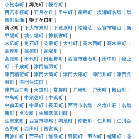
小松南町
｜郷免町｜
桜谷町
｜
西宮市桜町
｜
五月ケ丘
｜
里中町
｜
産所町
｜
塩瀬町名塩
｜
塩
瀬町生瀬
｜獅子ケ口町｜
清水町｜
下大市東町
｜
下葭原町
｜
松籟荘
｜
西宮市城山
｜
新
甲陽町
｜
城ケ堀町
｜
神祇官町
｜
末広町
｜
角石町
｜
染殿町
｜
大社町
｜
高木西町
｜
高木東町
｜
高座町
｜
高須町
｜
高塚町
｜
高畑町
｜
田代町
｜
田近野町
｜
西宮市建石町
｜
田中町
｜
段上
町
｜
千歳町
｜
津門綾羽町
｜
津門稲荷町
｜
津門大箇町
｜
津門大塚町
｜
津門川町
｜
津門呉
羽町
｜
津門住江町
｜
津門西口町
｜
天道町
｜
常磐町
｜
戸崎町
｜
戸田町
｜
殿山町
｜
中島町
｜
中須佐町
｜
中浜町
｜
中前田町
｜
中屋町
｜
長田町
｜
西宮市名塩
｜
名塩山荘
｜
名塩
新町
｜
名次町
｜
生瀬武庫川町
｜
生瀬東町
｜
西宮市鳴尾
｜
鳴尾町
｜
南郷町
｜
仁川町
｜
仁川百
合野町
｜
西田町
｜
西宮浜
｜
西波止町
｜
西平町
｜
能登町
｜
野間町
｜
羽衣町
｜
櫨塚町
｜
花