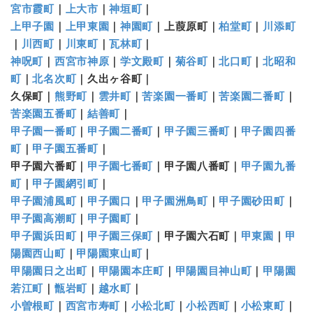
宮市霞町
｜
上大市
｜
神垣町
｜
上甲子園
｜
上甲東園
｜
神園町
｜上葭原町｜
柏堂町
｜
川添町
｜
川西町
｜
川東町
｜
瓦林町
｜
神呪町
｜
西宮市神原
｜
学文殿町
｜
菊谷町
｜
北口町
｜
北昭和
町
｜
北名次町
｜久出ヶ谷町｜
久保町｜
熊野町
｜
雲井町
｜
苦楽園一番町
｜
苦楽園二番町
｜
苦楽園五番町
｜
結善町
｜
甲子園一番町
｜
甲子園二番町
｜
甲子園三番町
｜
甲子園四番
町
｜
甲子園五番町
｜
甲子園六番町｜
甲子園七番町
｜甲子園八番町｜
甲子園九番
町
｜
甲子園網引町
｜
甲子園浦風町
｜
甲子園口
｜
甲子園洲鳥町
｜
甲子園砂田町
｜
甲子園高潮町
｜
甲子園町
｜
甲子園浜田町
｜
甲子園三保町
｜甲子園六石町｜
甲東園
｜
甲
陽園西山町
｜
甲陽園東山町
｜
甲陽園日之出町
｜
甲陽園本庄町
｜
甲陽園目神山町
｜
甲陽園
若江町
｜
甑岩町
｜
越水町
｜
小曽根町
｜
西宮市寿町
｜
小松北町
｜
小松西町
｜
小松東町
｜