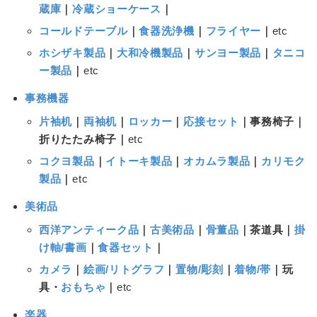
蔵庫
｜
冷蔵ショーケース
｜
コールドテーブル
｜
食器洗浄機
｜
フライヤー
｜
etc
ホシザキ製品
｜
大和冷機製品
｜
サンヨー製品
｜
タニコ
ー製品
｜
etc
事務機器
片袖机
｜
両袖机
｜
ロッカー
｜
応接セット
｜事務椅子｜
折りたたみ椅子｜
etc
コクヨ製品
｜
イトーキ製品
｜
オカムラ製品
｜
カリモク
製品
｜
etc
美術品
西洋アンティーク品
｜
古美術品
｜
骨董品
｜茶道具｜
掛
け軸/書画
｜
食器セット
｜
カメラ
｜
絵画/リトグラフ
｜
置物/彫刻
｜
着物/帯
｜玩
具・
おもちゃ
｜
etc
楽器