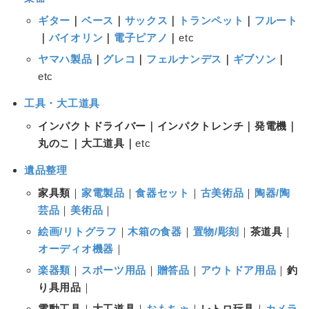
ギター
｜
ベース
｜
サックス
｜
トランペット
｜
フルート
｜
バイオリン
｜
電子ピアノ
｜
etc
ヤマハ製品
｜
グレコ
｜
フェルナンデス
｜
ギブソン
｜
etc
工具・大工道具
インパクトドライバー｜インパクトレンチ｜発電機｜
丸のこ｜大工道具｜
etc
遺品整理
家具類
｜
家電製品
｜
食器セット
｜
古美術品
｜
陶器/陶
芸品
｜
美術品
｜
絵画/リトグラフ
｜
木箱の食器
｜
置物/彫刻
｜
茶道具
｜
オーディオ機器
｜
楽器類
｜
スポーツ用品
｜
贈答品
｜
アウトドア用品
｜
釣
り具用品
｜
電動工具
｜
大工道具
｜
おもちゃ
｜
レトロ玩具
｜
カメラ