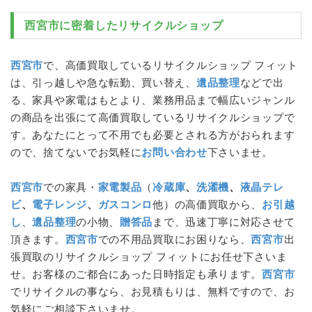
西宮市
に密着したリサイクルショップ
西宮市
で、高価買取しているリサイクルショップ フィット
は、引っ越しや急な転勤、買い替え、
遺品整理
などで出
る、家具や家電はもとより、業務用品まで幅広いジャンル
の商品を出張にて高価買取しているリサイクルショップで
す。あなたにとって不用でも必要とされる方がおられます
ので、捨てないでお気軽に
お問い合わせ
下さいませ。
西宮市
での家具・
家電製品
（
冷蔵庫
、
洗濯機
、
液晶テレ
ビ
、
電子レンジ
、
ガスコンロ
他）の高価買取から、
お引越
し
、
遺品整理
の小物、
贈答品
まで、迅速丁寧に対応させて
頂きます。
西宮市
での不用品買取にお困りなら、
西宮市
出
張買取のリサイクルショップ フィットにお任せ下さいま
せ。お客様のご都合にあった日時指定も承ります。
西宮市
でリサイクルの事なら、お見積もりは、無料ですので、お
気軽にご相談下さいませ。