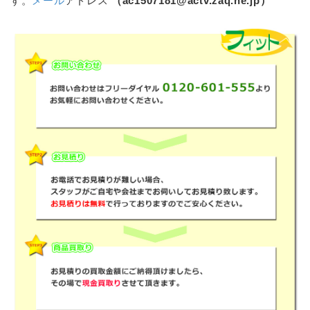
す。
メール
アドレス
（ac1507181@actv.zaq.ne.jp）