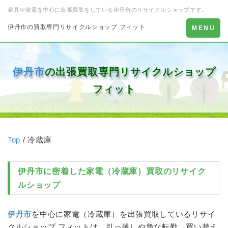
家具や家電を中心に出張買取をしている伊丹市のリサイクルショップです。
伊丹市の買取専門リサイクルショップ フィット
Toggle
MENU
navigation
伊丹市
の出張買取専門リサイクルショップ
フィット
Top
/ 冷蔵庫
伊丹市
に密着した家電（
冷蔵庫
）買取のリサイク
ルショップ
伊丹市
を中心に家電（
冷蔵庫
）を出張買取しているリサイ
クルショップ フィットは、引っ越しや急な転勤、買い替え