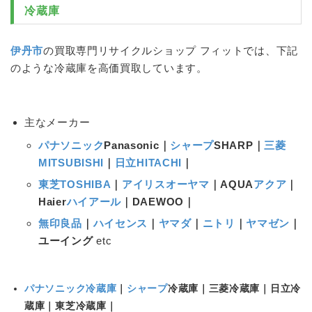
冷蔵庫
伊丹市
の買取専門リサイクルショップ フィットでは、下記
のような
冷蔵庫
を高価買取しています。
主なメーカー
パナソニック
Panasonic｜
シャープ
SHARP｜
三菱
MITSUBISHI
｜
日立HITACHI
｜
東芝TOSHIBA
｜
アイリスオーヤマ
｜AQUA
アクア
｜
Haier
ハイアール
｜DAEWOO｜
無印良品
｜
ハイセンス
｜
ヤマダ
｜
ニトリ
｜
ヤマゼン
｜
ユーイング
etc
パナソニック冷蔵庫
｜
シャープ
冷蔵庫
｜三菱
冷蔵庫
｜日立
冷
蔵庫
｜東芝
冷蔵庫
｜