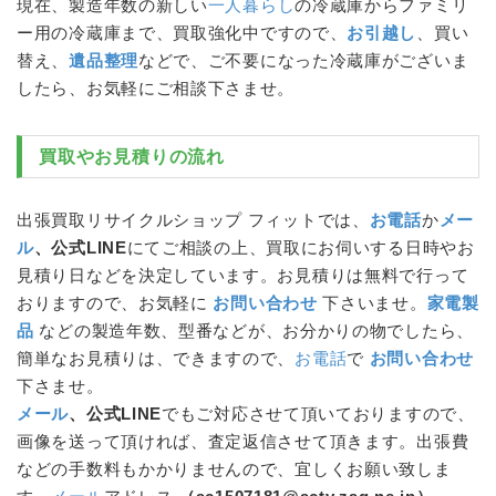
現在、製造年数の新しい
一人暮らし
の
冷蔵庫
からファミリ
ー用の
冷蔵庫
まで、買取強化中ですので、
お引越し
、買い
替え、
遺品整理
などで、ご不要になった
冷蔵庫
がございま
したら、お気軽にご相談下さませ。
買取やお見積りの流れ
出張買取リサイクルショップ フィットでは、
お電話
か
メー
ル
、公式LINE
にてご相談の上、買取にお伺いする日時やお
見積り日などを決定しています。お見積りは無料で行って
おりますので、お気軽に
お問い合わせ
下さいませ。
家電製
品
などの製造年数、型番などが、お分かりの物でしたら、
簡単なお見積りは、できますので、
お電話
で
お問い合わせ
下さませ。
メール
、公式LINE
でもご対応させて頂いておりますので、
画像を送って頂ければ、査定返信させて頂きます。出張費
などの手数料もかかりませんので、宜しくお願い致しま