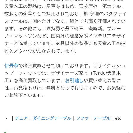
天童木工
の製品は、皇室をはじめ、官公庁や一流ホテル、
数多くの企業などで採用されており、柳 宗理のバタフライ
スツールは、国内だけでなく、海外でも高く評価されてい
ます。その他にも、剣持勇や丹下健三、磯崎新、ブルー
ノ・マットソンなど、国内外の建築家やインテリアデザイ
ナーと協働しています。家具以外の製品にも
天童木工
の技
術とノウハウが活かされています。
伊丹市
で出張買取させて頂いております。リサイクルショ
ップ フィットでは、デザイナーズ家具（Tendo/
天童木
工
）を高価買取しています。
お引越し
や買い替えの際に
は、お見積もりは、無料となっておりますので、お気軽に
ご相談下さいませ。
｜
チェア
｜
ダイニングテーブル
｜
ソファ
｜
テーブル
｜
etc