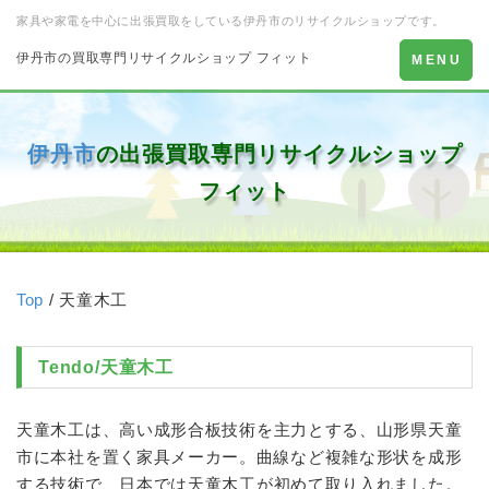
家具や家電を中心に出張買取をしている伊丹市のリサイクルショップです。
伊丹市の買取専門リサイクルショップ フィット
Toggle
MENU
navigation
伊丹市
の出張買取専門リサイクルショップ
フィット
Top
/ 天童木工
Tendo/
天童木工
天童木工
は、高い成形合板技術を主力とする、山形県天童
市に本社を置く家具メーカー。曲線など複雑な形状を成形
する技術で、日本では
天童木工
が初めて取り入れました。