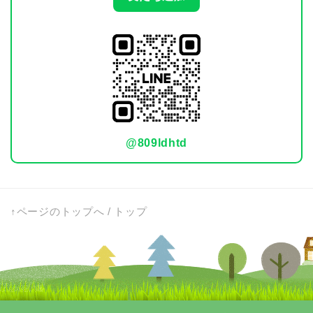
@809ldhtd
↑ページのトップへ
/
トップ