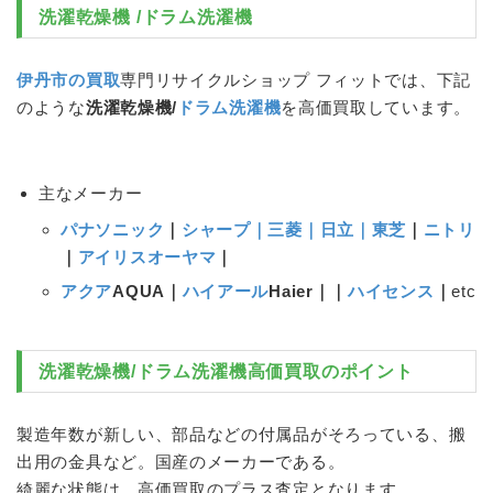
洗濯乾燥機
/
ドラム洗濯機
伊丹市の買取
専門リサイクルショップ フィットでは、下記
のような
洗濯乾燥機
/
ドラム洗濯機
を高価買取しています。
主なメーカー
パナソニック
｜
シャープ｜三菱｜日立｜東芝
｜
ニトリ
｜
アイリスオーヤマ
｜
アクア
AQUA｜
ハイアール
Haier｜｜
ハイセンス
｜
etc
洗濯乾燥機
/
ドラム洗濯機
高価買取のポイント
製造年数が新しい、部品などの付属品がそろっている、搬
出用の金具など。国産のメーカーである。
綺麗な状態は、高価買取のプラス査定となります。