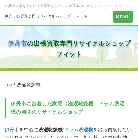
家具や家電を中心に出張買取をしている伊丹市のリサイクルショップです。
伊丹市の買取専門リサイクルショップ フィット
Toggle
MENU
navigation
伊丹市
の出張買取専門リサイクルショップ
フィット
Top
/ 洗濯乾燥機
伊丹市
に密着した家電（
洗濯乾燥機
）
ドラム洗濯
機
の買取のリサイクルショップ
伊丹市
を中心に
洗濯乾燥機
/
ドラム洗濯機
を出張買取してい
るリサイクルショップ フィットは、引っ越しや急な転勤、