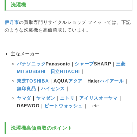
洗濯機
伊丹市
の買取専門リサイクルショップ フィットでは、下記
のような
洗濯機
を高価買取しています。
主なメーカー
パナソニック
Panasonic｜
シャープ
SHARP｜
三菱
MITSUBISHI
｜
日立HITACHI
｜
東芝TOSHIBA
｜AQUA
アクア
｜Haier
ハイアール
｜
無印良品
｜
ハイセンス
｜
ヤマダ
｜
ヤマゼン
｜
ニトリ
｜
アイリスオーヤマ
｜
DAEWOO｜
ビートウォッシュ
｜
etc
洗濯機
高価買取のポイント