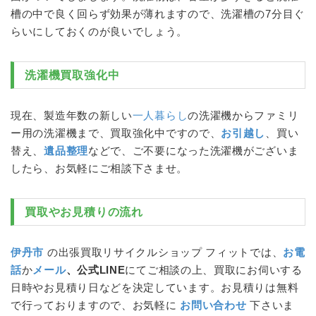
槽の中で良く回らず効果が薄れますので、洗濯槽の7分目ぐ
らいにしておくのが良いでしょう。
洗濯機
買取強化中
現在、製造年数の新しい
一人暮らし
の
洗濯機
からファミリ
ー用の
洗濯機
まで、買取強化中ですので、
お引越し
、買い
替え、
遺品整理
などで、ご不要になった
洗濯機
がございま
したら、お気軽にご相談下さませ。
買取やお見積りの流れ
伊丹市
の出張買取リサイクルショップ フィットでは、
お電
話
か
メール
、公式LINE
にてご相談の上、買取にお伺いする
日時やお見積り日などを決定しています。お見積りは無料
で行っておりますので、お気軽に
お問い合わせ
下さいま