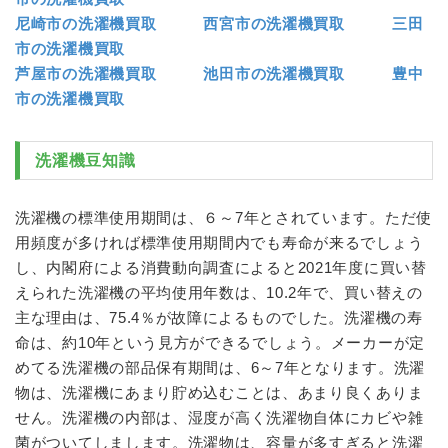
尼崎市の洗濯機買取
西宮市の洗濯機買取
三田
市の洗濯機買取
芦屋市の洗濯機買取
池田市の洗濯機買取
豊中
市の洗濯機買取
洗濯機
豆知識
洗濯機
の標準使用期間は、６～7年とされています。ただ使
用頻度が多ければ標準使用期間内でも寿命が来るでしょう
し、内閣府による消費動向調査によると2021年度に買い替
えられた
洗濯機
の平均使用年数は、10.2年で、買い替えの
主な理由は、75.4％が故障によるものでした。
洗濯機
の寿
命は、約10年という見方ができるでしょう。メーカーが定
めてる
洗濯機
の部品保有期間は、6～7年となります。洗濯
物は、
洗濯機
にあまり貯め込むことは、あまり良くありま
せん。
洗濯機
の内部は、湿度が高く洗濯物自体にカビや雑
菌がついてしまします。洗濯物は、容量が多すぎると洗濯