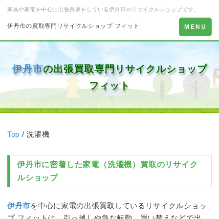
家具や家電を中心に出張買取をしている伊丹市のリサイクルショップです。
伊丹市の買取専門リサイクルショップ フィット
Toggle
MENU
navigation
伊丹市
の出張買取専門リサイクルショップ
フィット
Top
/ 洗濯機
伊丹市
に密着した家電（
洗濯機
）買取のリサイク
ルショップ
伊丹市
を中心に家電の出張買取しているリサイクルショッ
プ フィットは、引っ越しや急な転勤、買い替えなどで出