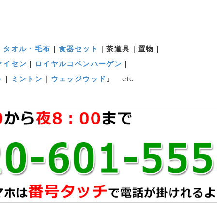
｜
タオル・毛布
｜
食器セット
｜茶道具｜置物｜
マイセン
｜
ロイヤルコペンハーゲン
｜
ト
｜
ミントン
｜
ウェッジウッド
」
etc