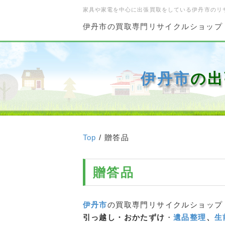
家具や家電を中心に出張買取をしている伊丹市のリ
伊丹市の買取専門リサイクルショップ
伊丹市
の出
Top
/ 贈答品
贈答品
伊丹市
の買取専門リサイクルショップ
引っ越し・おかたずけ
・
遺品整理
、
生